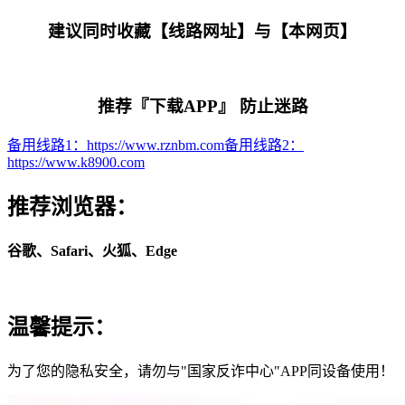
建议同时收藏【线路网址】与【本网页】
推荐『下载APP』 防止迷路
备用线路
1
：
https://www.rznbm.com
备用线路
2
：
https://www.k8900.com
推荐浏览器：
谷歌、Safari、火狐、Edge
温馨提示：
为了您的隐私安全，请勿与"国家反诈中心"APP同设备使用！