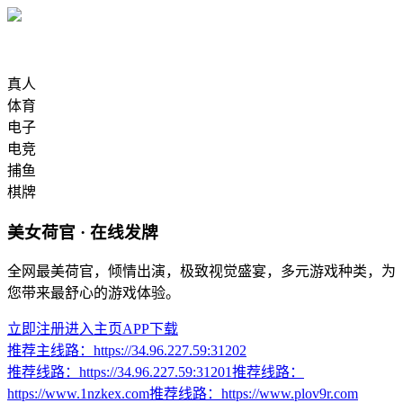
真人
体育
电子
电竞
捕鱼
棋牌
美女荷官 · 在线发牌
全网最美荷官，倾情出演，极致视觉盛宴，多元游戏种类，为
您带来最舒心的游戏体验。
立即注册
进入主页
APP下载
推荐主线路：
https://34.96.227.59:31202
推荐线路：
https://34.96.227.59:31201
推荐线路：
https://www.1nzkex.com
推荐线路：
https://www.plov9r.com