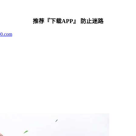
推荐『下载APP』 防止迷路
00.com