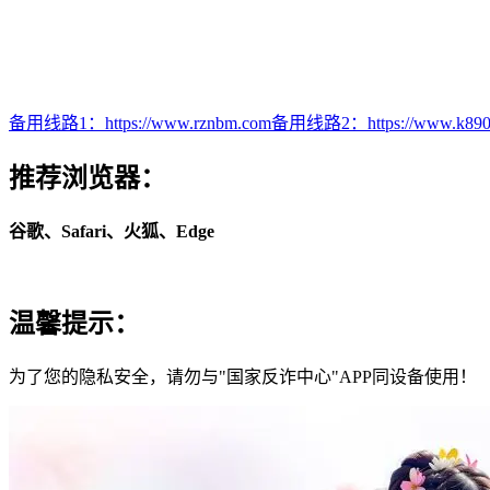
备用线路
1
：
https://www.rznbm.com
备用线路
2
：
https://www.k89
推荐浏览器：
谷歌、Safari、火狐、Edge
温馨提示：
为了您的隐私安全，请勿与"国家反诈中心"APP同设备使用！