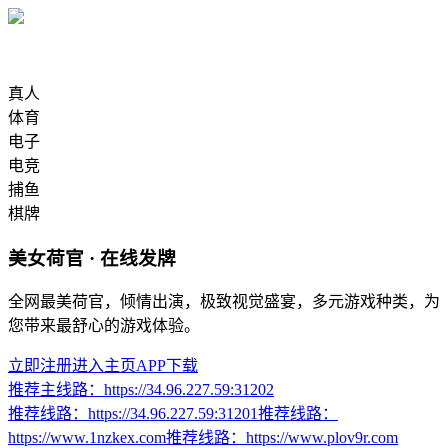
真人
体育
电子
电竞
捕鱼
棋牌
美女荷官 · 在线发牌
全网最美荷官，倾情出演，极致视觉盛宴，多元游戏种类，为
您带来最舒心的游戏体验。
立即注册
进入主页
APP下载
推荐主线路：
https://34.96.227.59:31202
推荐线路：
https://34.96.227.59:31201
推荐线路：
https://www.1nzkex.com
推荐线路：
https://www.plov9r.com