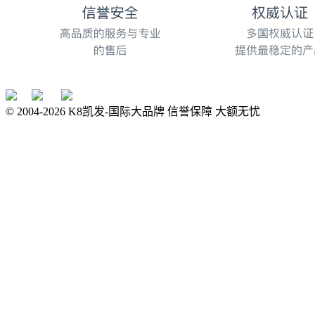
© 2004-
2026
K8凯发-国际大品牌 信誉保障 大额无忧