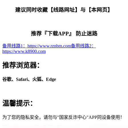
建议同时收藏【线路网址】与【本网页】
推荐『下载APP』 防止迷路
备用线路
1
：
https://www.rznbm.com
备用线路
2
：
https://www.k8900.com
推荐浏览器：
谷歌、Safari、火狐、Edge
温馨提示：
为了您的隐私安全，请勿与"国家反诈中心"APP同设备使用！